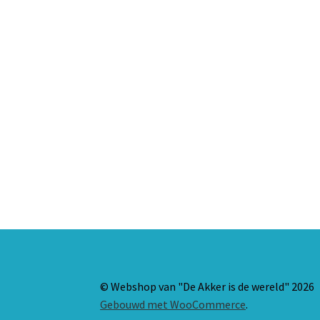
© Webshop van "De Akker is de wereld" 2026
Gebouwd met WooCommerce
.