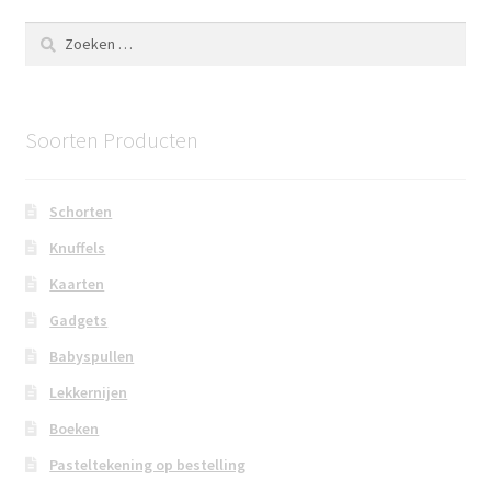
Zoeken
naar:
Soorten Producten
Schorten
Knuffels
Kaarten
Gadgets
Babyspullen
Lekkernijen
Boeken
Pasteltekening op bestelling