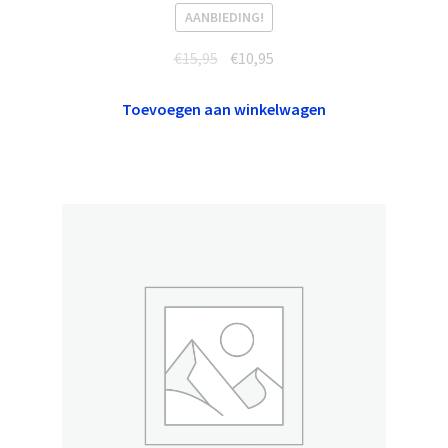
AANBIEDING!
Oorspronkelijke
Huidige
€
15,95
€
10,95
prijs
prijs
was:
is:
Toevoegen aan winkelwagen
€15,95.
€10,95.