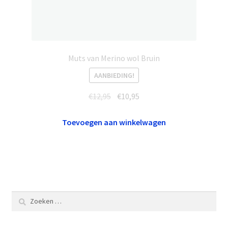
Muts van Merino wol Bruin
AANBIEDING!
Oorspronkelijke
Huidige
€
12,95
€
10,95
prijs
prijs
was:
is:
Toevoegen aan winkelwagen
€12,95.
€10,95.
Zoeken
naar: