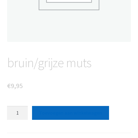
bruin/grijze muts
€
9,95
bruin/grijze
Toevoegen aan winkelwagen
muts
aantal