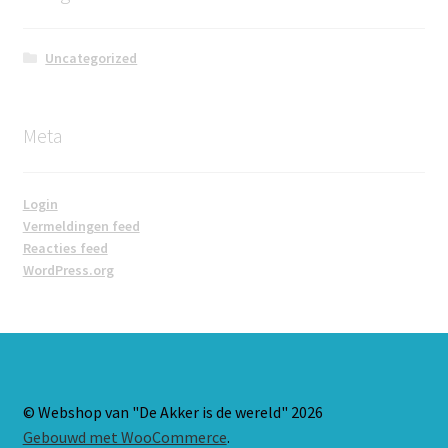
Uncategorized
Meta
Login
Vermeldingen feed
Reacties feed
WordPress.org
© Webshop van "De Akker is de wereld" 2026
Gebouwd met WooCommerce
.