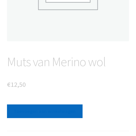
Muts van Merino wol
€
12,50
Muts
Toevoegen aan winkelwagen
van
Merino
wol