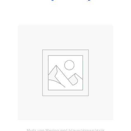
Muts van Merino wol blauw/groen/grijs