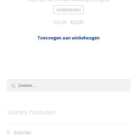
AANBIEDING!
Oorspronkelijke
Huidige
€
15,95
€
10,95
prijs
prijs
was:
is:
Toevoegen aan winkelwagen
€15,95.
€10,95.
Zoeken
naar:
Soorten Producten
Schorten