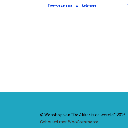
Toevoegen aan winkelwagen
© Webshop van "De Akker is de wereld" 2026
Gebouwd met WooCommerce
.