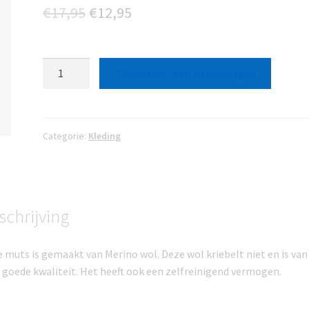
Oorspronkelijke
Huidige
€
17,95
€
12,95
prijs
prijs
was:
is:
muts
Toevoegen aan winkelwagen
van
€17,95.
€12,95.
Merino
wol
aantal
Categorie:
Kleding
schrijving
 muts is gemaakt van Merino wol. Deze wol kriebelt niet en is van
 goede kwaliteit. Het heeft ook een zelfreinigend vermogen.