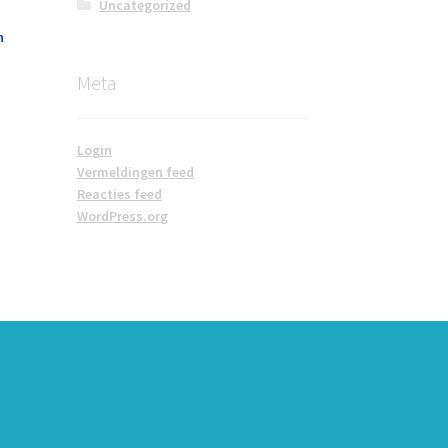
Uncategorized
n
Meta
Login
Vermeldingen feed
Reacties feed
WordPress.org