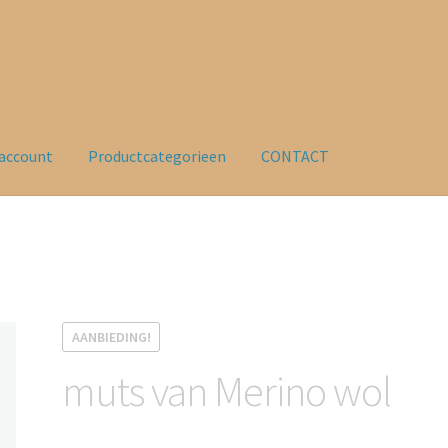
account
Productcategorieen
CONTACT
Kaarten
My account
AANBIEDING!
muts van Merino wol