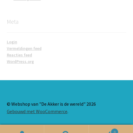
Meta
Login
Vermeldingen feed
Reacties feed
WordPress.org
© Webshop van "De Akker is de wereld" 2026
Gebouwd met WooCommerce
.
0