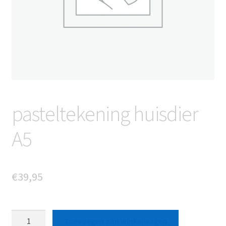
pasteltekening huisdier
A5
€
39,95
pasteltekening
Toevoegen aan winkelwagen