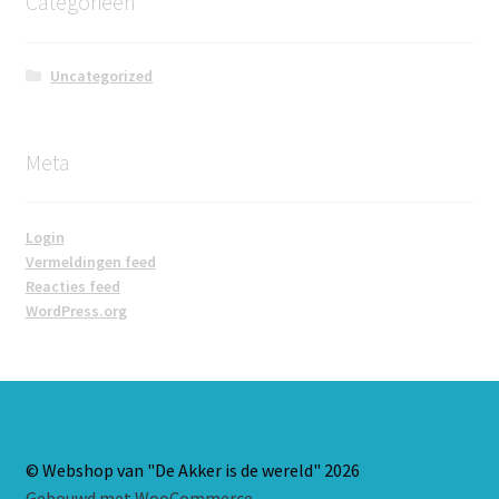
Categorieën
Uncategorized
Meta
Login
Vermeldingen feed
Reacties feed
WordPress.org
© Webshop van "De Akker is de wereld" 2026
Gebouwd met WooCommerce
.