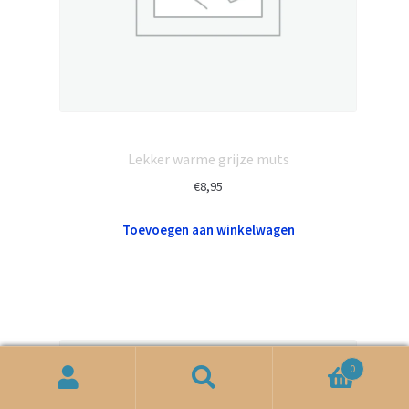
Lekker warme grijze muts
€
8,95
Toevoegen aan winkelwagen
0
Zoeken
Zoeken