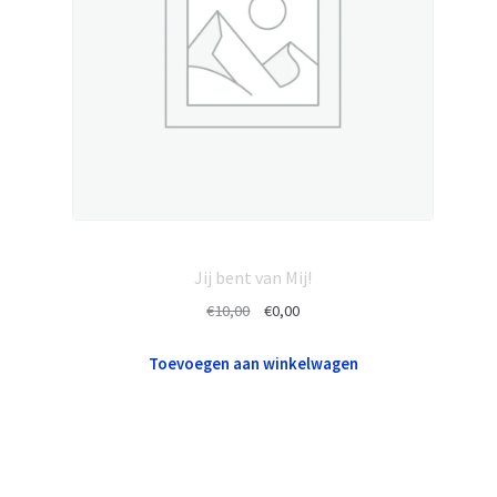
Jij bent van Mij!
Oorspronkelijke
Huidige
€
10,00
€
0,00
prijs
prijs
was:
is:
Toevoegen aan winkelwagen
€10,00.
€0,00.