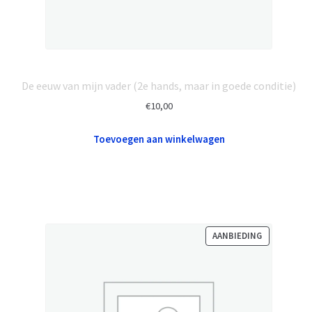
De eeuw van mijn vader (2e hands, maar in goede conditie)
€
10,00
Toevoegen aan winkelwagen
PRODUCT
AANBIEDING
IN
DE
UITVERKOO